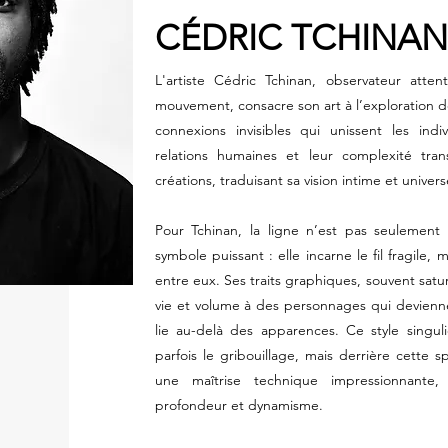
CÉDRIC TCHINAN
L'artiste Cédric Tchinan, observateur att
mouvement, consacre son art à l’exploration d
connexions invisibles qui unissent les indi
relations humaines et leur complexité tra
créations, traduisant sa vision intime et univers
Pour Tchinan, la ligne n’est pas seulement 
symbole puissant : elle incarne le fil fragile, m
entre eux. Ses traits graphiques, souvent sa
vie et volume à des personnages qui devienn
lie au-delà des apparences. Ce style singulie
parfois le gribouillage, mais derrière cette
une maîtrise technique impressionnante
profondeur et dynamisme.