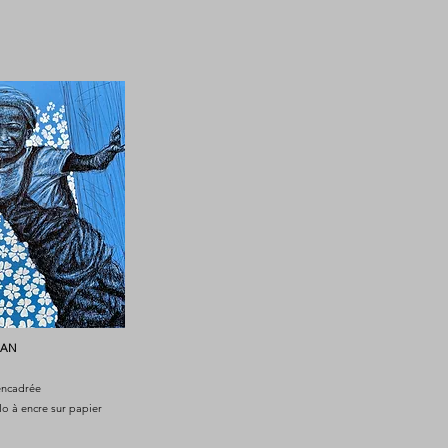
NAN
 encadrée
lo à encre sur papier