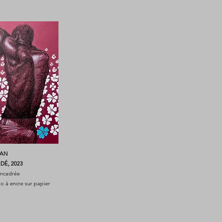
NAN
É, 2023
 encadrée
lo à encre sur papier