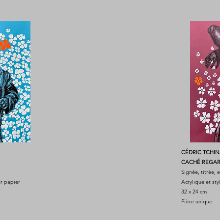
CÉDRIC TCHI
CACHÉ REGARD
Signée, titrée,
ur papier
Acrylique et sty
32 x 24 cm
Pièce unique