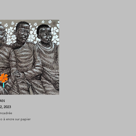
NAN
2
, 2023
 encadrée
lo à encre sur papier