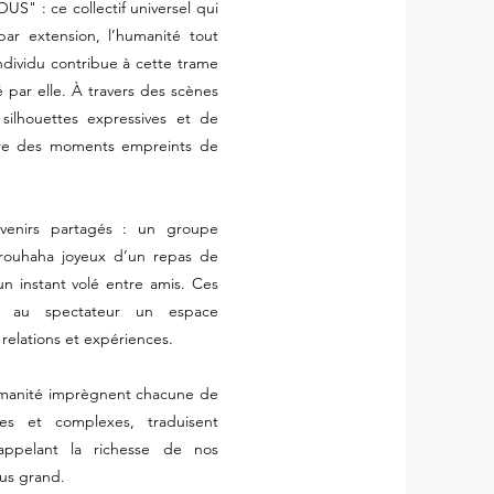
US" : ce collectif universel qui
 par extension, l’humanité tout
ndividu contribue à cette trame
 par elle. À travers des scènes
silhouettes expressives et de
apture des moments empreints de
venirs partagés : un groupe
brouhaha joyeux d’un repas de
un instant volé entre amis. Ces
ent au spectateur un espace
 relations et expériences.
umanité imprègnent chacune de
les et complexes, traduisent
 rappelant la richesse de nos
lus grand.