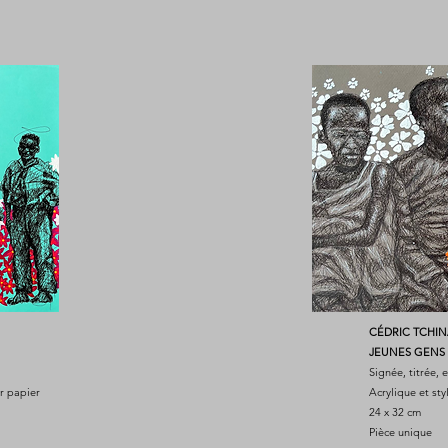
CÉDRIC TCHI
JEUNES GENS 
Signée, titrée,
ur papier
Acrylique et sty
24 x 32 cm
Pièce unique