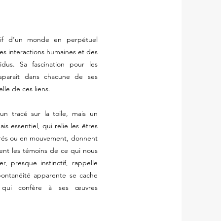
entif d’un monde en perpétuel
es interactions humaines et des
vidus. Sa fascination pour les
nsparaît dans chacune de ses
elle de ces liens.
un tracé sur la toile, mais un
ais essentiel, qui relie les êtres
turés ou en mouvement, donnent
ent les témoins de ce qui nous
r, presque instinctif, rappelle
 spontanéité apparente se cache
, qui confère à ses œuvres