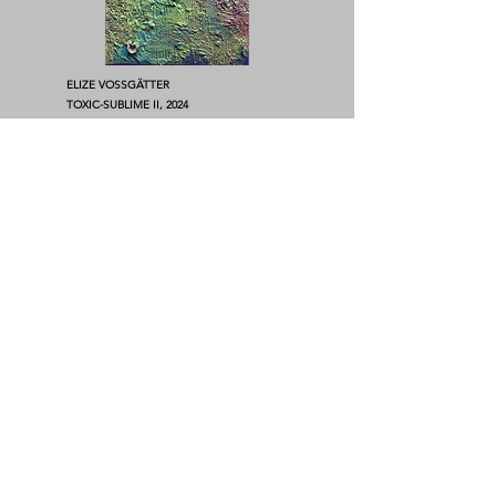
ELIZE VOSSGÄTTER
TOXIC-SUBLIME II, 2024
Signée, titrée, encadrée
Beeswax, pigment and spray paint on panel
80 x 60,5 cm
Pièce unique
ELIZE VOSSGÄTTER