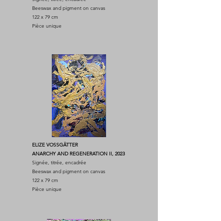
Beeswax and pigment on canvas
122 x 79 cm
Pièce unique
ELIZE VOSSGÄTTER
ANARCHY AND REGENERATION II, 2023
Signée, titrée, encadrée
Beeswax and pigment on canvas
122 x 79 cm
Pièce unique