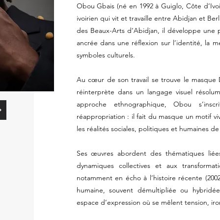
Obou Gbais (né en 1992 à Guiglo, Côte d’Ivoi
ivoirien qui vit et travaille entre Abidjan et Be
des Beaux-Arts d’Abidjan, il développe une p
ancrée dans une réflexion sur l’identité, la 
symboles culturels.
Au cœur de son travail se trouve le masque 
réinterprète dans un langage visuel résolu
approche ethnographique, Obou s’ins
réappropriation : il fait du masque un motif v
les réalités sociales, politiques et humaines 
Ses œuvres abordent des thématiques liées
dynamiques collectives et aux transformati
notamment en écho à l’histoire récente (2002)
humaine, souvent démultipliée ou hybridé
espace d’expression où se mêlent tension, iro