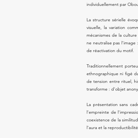
individuellement par Obou 
La structure sérielle év
visuelle, la variation co
mécanismes de la culture 
ne neutralise pas l’image 
de réactivation du motif.
Traditionnellement porte
ethnographique ni figé da
de tension entre rituel, hi
transforme : d’objet anony
La présentation sans cadr
l’empreinte de l’impressi
coexistence de la similitude
l’aura et la reproductibilité