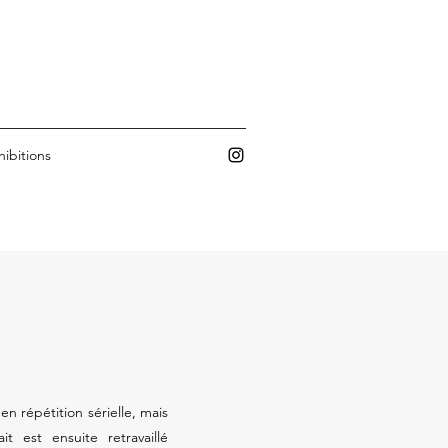
hibitions
n répétition sérielle, mais
t est ensuite retravaillé