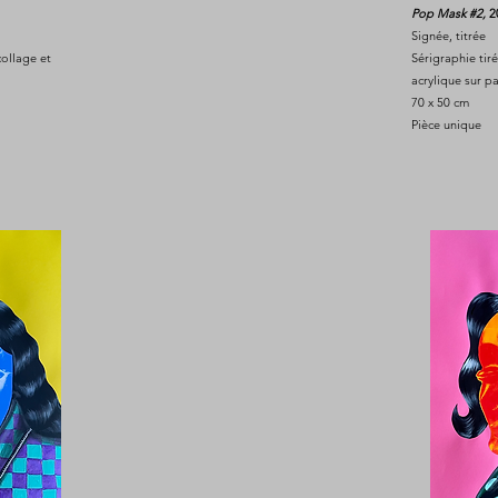
Pop Mask #2,
2
Signée, titrée
collage et
Sérigraphie tiré
acrylique sur p
70 x 50 cm
Pièce unique