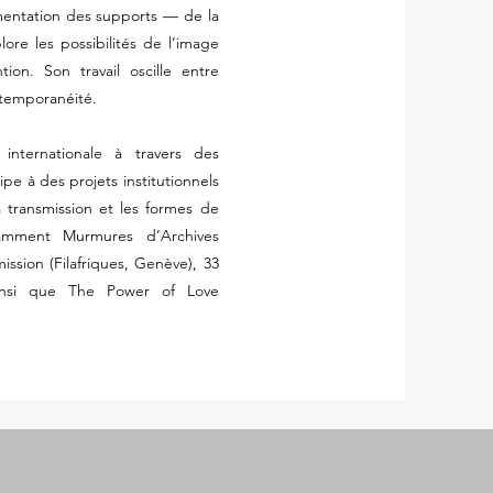
rimentation des supports — de la
re les possibilités de l’image
n. Son travail oscille entre
ntemporanéité.
internationale à travers des
pe à des projets institutionnels
la transmission et les formes de
tamment Murmures d’Archives
sion (Filafriques, Genève), 33
ainsi que The Power of Love