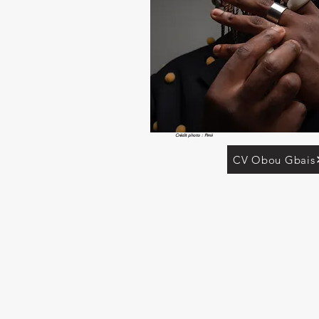
Crédit photo : Pimii
CV Obou Gbais