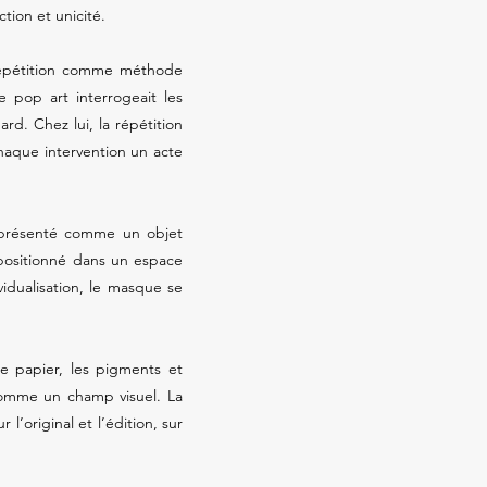
tion et unicité.
 répétition comme méthode
e pop art interrogeait les
d. Chez lui, la répétition
chaque intervention un acte
ni présenté comme un objet
epositionné dans un espace
ividualisation, le masque se
Le papier, les pigments et
 comme un champ visuel. La
 l’original et l’édition, sur