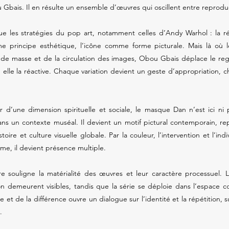
Gbais. Il en résulte un ensemble d’œuvres qui oscillent entre reproduc
oque les stratégies du pop art, notamment celles d’Andy Warhol : la
mme principe esthétique, l’icône comme forme picturale. Mais là où l
de masse et de la circulation des images, Obou Gbais déplace le regar
: elle la réactive. Chaque variation devient un geste d’appropriation, 
ur d’une dimension spirituelle et sociale, le masque Dan n’est ici 
ns un contexte muséal. Il devient un motif pictural contemporain, r
stoire et culture visuelle globale. Par la couleur, l’intervention et l’ind
me, il devient présence multiple.
e souligne la matérialité des œuvres et leur caractère processuel. 
on demeurent visibles, tandis que la série se déploie dans l’espace
 et de la différence ouvre un dialogue sur l’identité et la répétition, sur
.