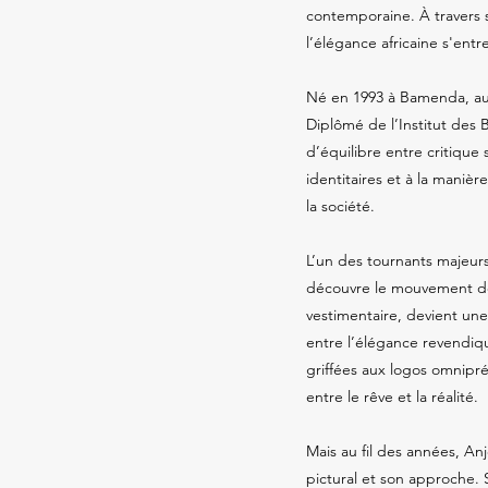
contemporaine. À travers so
l’élégance africaine s'ent
Né en 1993 à Bamenda, au 
Diplômé de l’Institut des
d’équilibre entre critique
identitaires et à la maniè
la société.
L’un des tournants majeurs 
découvre le mouvement 
vestimentaire, devient une
entre l’élégance revendiqu
griffées aux logos omnipr
entre le rêve et la réalité.
Mais au fil des années, Anj
pictural et son approche. 