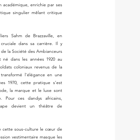
on académique, enrichie par ses
tique singulier mêlant critique
liers Sahm de Brazzaville, en
ciale dans sa carrière. Il y
 de la Société des Ambianceurs
t né dans les années 1920 au
oldats coloniaux revenus de la
 transformé l'élégance en une
ées 1970, cette pratique s’est
ode, la marque et le luxe sont
. Pour ces dandys africains,
sape devient un théâtre de
de cette sous-culture le cœur de
bsession vestimentaire masque les