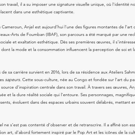
n travail, il a su imposer une signature visuelle unique, où l'identité 
relacent dans une esthétique captivante.
Cameroun, Anjel est aujourd’hui l’une des figures montantes de l’art c
 Beaux-Arts de Foumban (IBAF), son parcours a été marqué par une re
 sociale et exaltation esthétique. Dès ses premières œuvres, il s’intére
re dont la mode et la consommation influencent la perception de soi et l
de sa carrière survient en 2016, lors de sa résidence aux Ateliers Sahm d
des
sapeurs
. Cette sous-culture, née au Congo et fondée sur l’art du para
 source d’inspiration centrale dans son travail. À travers ses œuvres, An
ée et la dure réalité sociale qui l’entoure. Ses personnages, magnifi
ésents, évoluent dans des espaces urbains souvent délabrés, mettant en
el ne s’est pas contenté d’observer et de retranscrire. Il a affiné son 
Son art, d’abord fortement inspiré par le Pop Art et les icônes de la cu