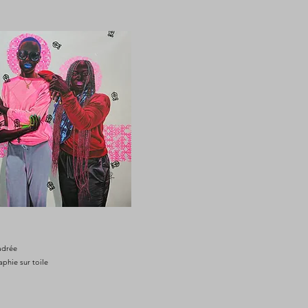
cadrée
aphie sur toile