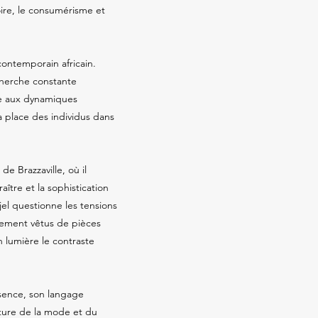
noire, le consumérisme et
ontemporain africain.
cherche constante
sse aux dynamiques
a place des individus dans
e Brazzaville, où il
ître et la sophistication
jel questionne les tensions
quement vêtus de pièces
 lumière le contraste
essence, son langage
lture de la mode et du