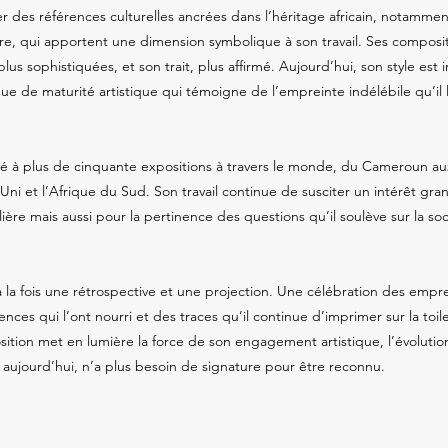
er des références culturelles ancrées dans l’héritage africain, notammen
ire, qui apportent une dimension symbolique à son travail. Ses composi
plus sophistiquées, et son trait, plus affirmé. Aujourd’hui, son style e
de maturité artistique qui témoigne de l’empreinte indélébile qu’il la
ipé à plus de cinquante expositions à travers le monde, du Cameroun au
Uni et l’Afrique du Sud. Son travail continue de susciter un intérêt gr
ière mais aussi pour la pertinence des questions qu’il soulève sur la s
 la fois une rétrospective et une projection. Une célébration des emprein
nces qui l’ont nourri et des traces qu’il continue d’imprimer sur la toile 
ition met en lumière la force de son engagement artistique, l’évolutio
i, aujourd’hui, n’a plus besoin de signature pour être reconnu.