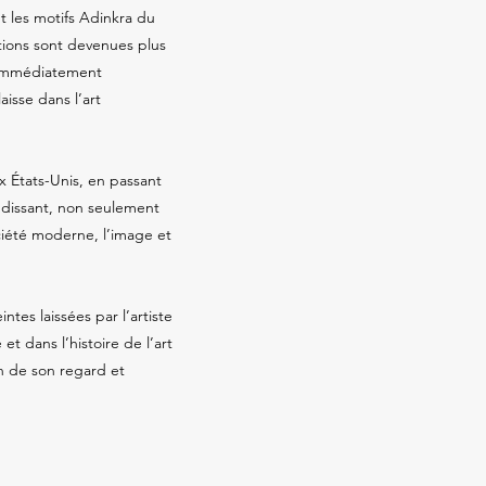
t les motifs Adinkra du
tions sont devenues plus
st immédiatement
isse dans l’art
x États-Unis, en passant
andissant, non seulement
ociété moderne, l’image et
tes laissées par l’artiste
et dans l’histoire de l’art
n de son regard et