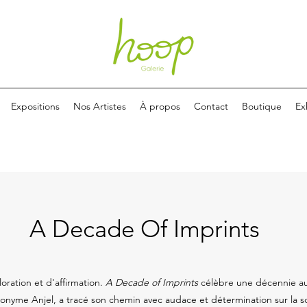
Expositions
Nos Artistes
À propos
Contact
Boutique
Ex
A Decade Of Imprints
oration et d'affirmation.
A Decade of Imprints
célèbre une décennie au 
onyme Anjel, a tracé son chemin avec audace et détermination sur la sc